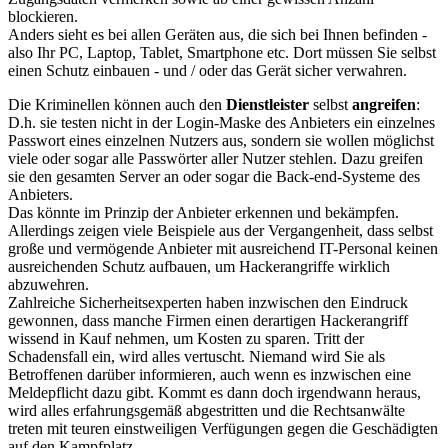
blockieren.
Anders sieht es bei allen Geräten aus, die sich bei Ihnen befinden -
also Ihr PC, Laptop, Tablet, Smartphone etc. Dort müssen Sie selbst
einen Schutz einbauen - und / oder das Gerät sicher verwahren.
Die Kriminellen können auch den
Dienstleister
selbst
angreifen
:
D.h. sie testen nicht in der Login-Maske des Anbieters ein einzelnes
Passwort eines einzelnen Nutzers aus, sondern sie wollen möglichst
viele oder sogar alle Passwörter aller Nutzer stehlen. Dazu greifen
sie den gesamten Server an oder sogar die Back-end-Systeme des
Anbieters.
Das könnte im Prinzip der Anbieter erkennen und bekämpfen.
Allerdings zeigen viele Beispiele aus der Vergangenheit, dass selbst
große und vermögende Anbieter mit ausreichend IT-Personal keinen
ausreichenden Schutz aufbauen, um Hackerangriffe wirklich
abzuwehren.
Zahlreiche Sicherheitsexperten haben inzwischen den Eindruck
gewonnen, dass manche Firmen einen derartigen Hackerangriff
wissend in Kauf nehmen, um Kosten zu sparen. Tritt der
Schadensfall ein, wird alles vertuscht. Niemand wird Sie als
Betroffenen darüber informieren, auch wenn es inzwischen eine
Meldepflicht dazu gibt. Kommt es dann doch irgendwann heraus,
wird alles erfahrungsgemäß abgestritten und die Rechtsanwälte
treten mit teuren einstweiligen Verfügungen gegen die Geschädigten
auf den Kampfplatz.