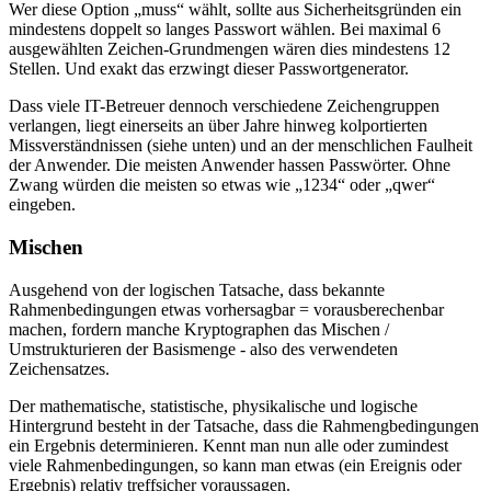
Wer diese Option
muss
wählt, sollte aus Sicherheitsgründen ein
mindestens doppelt so langes Passwort wählen. Bei maximal 6
ausgewählten Zeichen-Grundmengen wären dies mindestens 12
Stellen. Und exakt das erzwingt dieser Passwortgenerator.
Dass viele IT-Betreuer dennoch verschiedene Zeichengruppen
verlangen, liegt einerseits an über Jahre hinweg kolportierten
Missverständnissen (siehe unten) und an der menschlichen Faulheit
der Anwender. Die meisten Anwender hassen Passwörter. Ohne
Zwang würden die meisten so etwas wie
1234
oder
qwer
eingeben.
Mischen
Ausgehend von der logischen Tatsache, dass bekannte
Rahmenbedingungen etwas vorhersagbar = vorausberechenbar
machen, fordern manche Kryptographen das Mischen /
Umstrukturieren der Basismenge - also des verwendeten
Zeichensatzes.
Der mathematische, statistische, physikalische und logische
Hintergrund besteht in der Tatsache, dass die Rahmengbedingungen
ein Ergebnis determinieren. Kennt man nun alle oder zumindest
viele Rahmenbedingungen, so kann man etwas (ein Ereignis oder
Ergebnis) relativ treffsicher voraussagen.