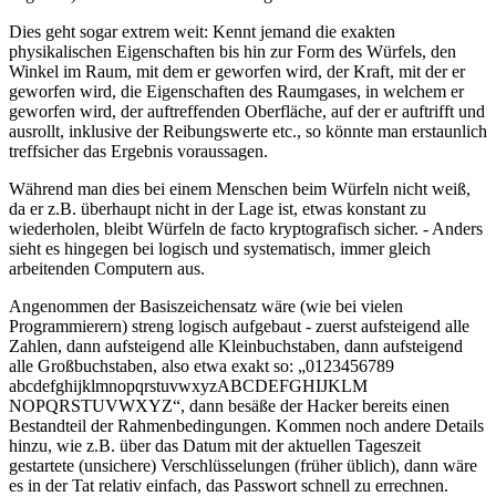
Dies geht sogar extrem weit: Kennt jemand die exakten
physikalischen Eigenschaften bis hin zur Form des Würfels, den
Winkel im Raum, mit dem er geworfen wird, der Kraft, mit der er
geworfen wird, die Eigenschaften des Raumgases, in welchem er
geworfen wird, der auftreffenden Oberfläche, auf der er auftrifft und
ausrollt, inklusive der Reibungswerte etc., so könnte man erstaunlich
treffsicher das Ergebnis voraussagen.
Während man dies bei einem Menschen beim Würfeln nicht weiß,
da er z.B. überhaupt nicht in der Lage ist, etwas konstant zu
wiederholen, bleibt Würfeln de facto kryptografisch sicher. - Anders
sieht es hingegen bei logisch und systematisch, immer gleich
arbeitenden Computern aus.
Angenommen der Basiszeichensatz wäre (wie bei vielen
Programmierern) streng logisch aufgebaut - zuerst aufsteigend alle
Zahlen, dann aufsteigend alle Kleinbuchstaben, dann aufsteigend
alle Großbuchstaben, also etwa exakt so:
0123456789
abcdefghijklm
nopqrstuvwxyz
ABCDEFGHIJKLM
NOPQRSTUVWXYZ
, dann besäße der Hacker bereits einen
Bestandteil der Rahmenbedingungen. Kommen noch andere Details
hinzu, wie z.B. über das Datum mit der aktuellen Tageszeit
gestartete (unsichere) Verschlüsselungen (früher üblich), dann wäre
es in der Tat relativ einfach, das Passwort schnell zu errechnen.