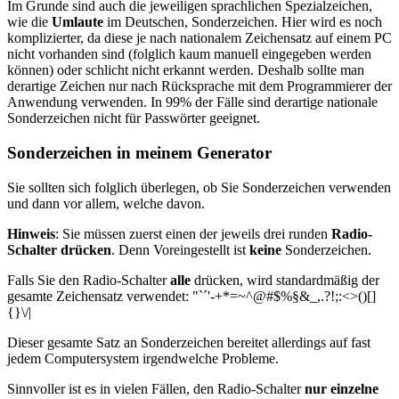
Im Grunde sind auch die jeweiligen sprachlichen Spezialzeichen,
wie die
Umlaute
im Deutschen, Sonderzeichen. Hier wird es noch
komplizierter, da diese je nach nationalem Zeichensatz auf einem PC
nicht vorhanden sind (folglich kaum manuell eingegeben werden
können) oder schlicht nicht erkannt werden. Deshalb sollte man
derartige Zeichen nur nach Rücksprache mit dem Programmierer der
Anwendung verwenden. In 99% der Fälle sind derartige nationale
Sonderzeichen nicht für Passwörter geeignet.
Sonderzeichen in meinem Generator
Sie sollten sich folglich überlegen, ob Sie Sonderzeichen verwenden
und dann vor allem, welche davon.
Hinweis
: Sie müssen zuerst einen der jeweils drei runden
Radio-
Schalter drücken
. Denn Voreingestellt ist
keine
Sonderzeichen.
Falls Sie den Radio-Schalter
alle
drücken, wird standardmäßig der
gesamte Zeichensatz verwendet: "`´'-+*=~^@
#$%§&_,.?!;:<>()[]
{}\/|
Dieser gesamte Satz an Sonderzeichen bereitet allerdings auf fast
jedem Computersystem irgendwelche Probleme.
Sinnvoller ist es in vielen Fällen, den Radio-Schalter
nur einzelne