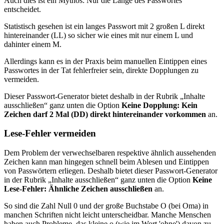
Auch dies ist ein Mythos: Nur die Länge des Passwortes
entscheidet.
Statistisch gesehen ist ein langes Passwort mit 2 großen L direkt
hintereinander (LL) so sicher wie eines mit nur einem L und
dahinter einem M.
Allerdings kann es in der Praxis beim manuellen Eintippen eines
Passwortes in der Tat fehlerfreier sein, direkte Dopplungen zu
vermeiden.
Dieser Passwort-Generator bietet deshalb in der Rubrik
Inhalte
ausschließen
ganz unten die Option
Keine Dopplung: Kein
Zeichen darf 2 Mal (DD) direkt hintereinander vorkommen
an.
Lese-Fehler vermeiden
Dem Problem der verwechselbaren respektive ähnlich aussehenden
Zeichen kann man hingegen schnell beim Ablesen und Eintippen
von Passwörtern erliegen. Deshalb bietet dieser Passwort-Generator
in der Rubrik
Inhalte ausschließen
ganz unten die Option
Keine
Lese-Fehler: Ähnliche Zeichen ausschließen
an.
So sind die Zahl Null 0 und der große Buchstabe O (bei Oma) in
manchen Schriften nicht leicht unterscheidbar. Manche Menschen
haben auch Probleme, das kleine o (wie im Wort 'ohne') davon zu