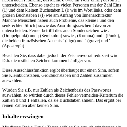
unterscheiden. Ebenso ergeht es vielen Personen mit der Zahl Eins
(1) und dem kleinen Buchstaben L (l) wie im Wort
l
inks, oder dem
großen Buchstaben i (I) wie am Anfang von
I
nnenarchitektur.
Manche Menschen haben auch Probleme, das kleine i und den
senkrechten Strich | sowie das Ausrufungszeichen ! davon zu
unterscheiden. Ferner betrifft dies auch Sonderzeichen wie :
(Doppelpunkt) und ; (Semikolon) sowie , (Komma) und . (Punkt),
die beiden französischen Accents ´ (aigu) und ` (grave) und '
(Apostroph).
Beachten Sie, dass dabei jedoch der Zeichenvorrat reduziert wird.
D.h. die restlichen Zeichen kommen häufiger vor.
Diese Ausschlussfunktion ergibt überhaupt nur einen Sinn, sofern
Sie Kleinbuchstaben, Großbuchstaben und Zahlen zusammen
auswählen.
Würden Sie z.B. nur Zahlen als Zeichenbasis des Passwortes
auswählen, so würden durch dieses Fehler-vermeiden-Kriterium die
Zahlen 0 und 1 entfallen, da sie Buchstaben ähneln. Das ergibt bei
reinen Zahlen aber keinen Sinn.
Inhalte erzwingen