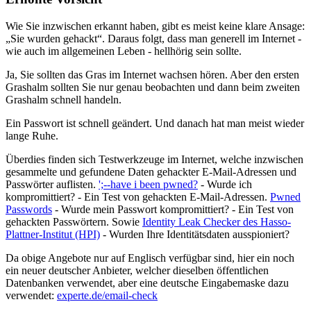
Wie Sie inzwischen erkannt haben, gibt es meist keine klare Ansage:
Sie wurden gehackt
. Daraus folgt, dass man generell im Internet -
wie auch im allgemeinen Leben - hellhörig sein sollte.
Ja, Sie sollten das Gras im Internet wachsen hören. Aber den ersten
Grashalm sollten Sie nur genau beobachten und dann beim zweiten
Grashalm schnell handeln.
Ein Passwort ist schnell geändert. Und danach hat man meist wieder
lange Ruhe.
Überdies finden sich Testwerkzeuge im Internet, welche inzwischen
gesammelte und gefundene Daten gehackter E-Mail-Adressen und
Passwörter auflisten.
';--have i been pwned?
- Wurde ich
kompromittiert? - Ein Test von gehackten E-Mail-Adressen.
Pwned
Passwords
- Wurde mein Passwort kompromittiert? - Ein Test von
gehackten Passwörtern. Sowie
Identity Leak Checker des Hasso-
Plattner-Institut (HPI)
- Wurden Ihre Identitätsdaten ausspioniert?
Da obige Angebote nur auf Englisch verfügbar sind, hier ein noch
ein neuer deutscher Anbieter, welcher dieselben öffentlichen
Datenbanken verwendet, aber eine deutsche Eingabemaske dazu
verwendet:
experte.de/email-check