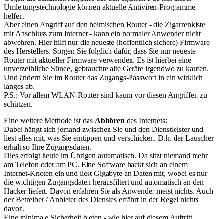
Umleitungstechnologie können aktuelle Antiviren-Programme
helfen.
Aber einen Angriff auf den heimischen Router - die Zigarrenkiste
mit Anschluss zum Internet - kann ein normaler Anwender nicht
abwehren. Hier hilft nur die neueste (hoffentlich sichere) Firmware
des Herstellers. Sorgen Sie folglich dafür, dass Sie nur neueste
Router mit aktueller Firmware verwenden. Es ist hierbei eine
unverzeihliche Sünde, gebrauchte alte Geräte irgendwo zu kaufen.
Und ändern Sie im Router das Zugangs-Passwort in ein wirklich
langes ab.
P.S.: Vor allem WLAN-Router sind kaum vor diesen Angriffen zu
schützen.
Eine weitere Methode ist das
Abhören
des Internets:
Dabei hängt sich jemand zwischen Sie und den Dienstleister und
liest alles mit, was Sie eintippen und verschicken. D.h. der Lauscher
erhält so Ihre Zugangsdaten.
Dies erfolgt heute im Übrigen automatisch. Da sitzt niemand mehr
am Telefon oder am PC. Eine Software hackt sich an einem
Internet-Knoten ein und liest Gigabyte an Daten mit, wobei es nur
die wichtigen Zugangsdaten herausfiltert und automatisch an den
Hacker liefert. Davon erfahren Sie als Anwender meist nichts. Auch
der Betreiber / Anbieter des Dienstes erfährt in der Regel nichts
davon.
Eine minimale Sicherheit bieten - wie hier auf diesem Auftritt