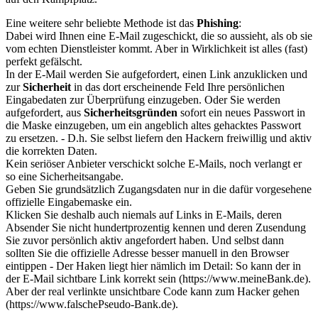
Eine weitere sehr beliebte Methode ist das
Phishing
:
Dabei wird Ihnen eine E-Mail zugeschickt, die so aussieht, als ob sie
vom echten Dienstleister kommt. Aber in Wirklichkeit ist alles (fast)
perfekt gefälscht.
In der E-Mail werden Sie aufgefordert, einen Link anzuklicken und
zur
Sicherheit
in das dort erscheinende Feld Ihre persönlichen
Eingabedaten zur Überprüfung einzugeben. Oder Sie werden
aufgefordert, aus
Sicherheitsgründen
sofort ein neues Passwort in
die Maske einzugeben, um ein angeblich altes gehacktes Passwort
zu ersetzen. - D.h. Sie selbst liefern den Hackern freiwillig und aktiv
die korrekten Daten.
Kein seriöser Anbieter verschickt solche E-Mails, noch verlangt er
so eine Sicherheitsangabe.
Geben Sie grundsätzlich Zugangsdaten nur in die dafür vorgesehene
offizielle Eingabemaske ein.
Klicken Sie deshalb auch niemals auf Links in E-Mails, deren
Absender Sie nicht hundertprozentig kennen und deren Zusendung
Sie zuvor persönlich aktiv angefordert haben. Und selbst dann
sollten Sie die offizielle Adresse besser manuell in den Browser
eintippen - Der Haken liegt hier nämlich im Detail: So kann der in
der E-Mail sichtbare Link korrekt sein (https://www.meineBank.de).
Aber der real verlinkte unsichtbare Code kann zum Hacker gehen
(https://www.falschePseudo-Bank.de).