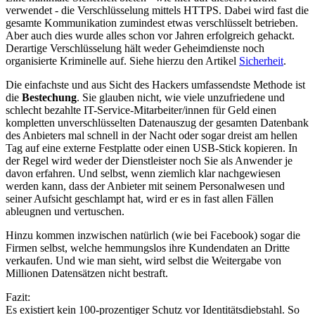
verwendet - die Verschlüsselung mittels HTTP
S
. Dabei wird fast die
gesamte Kommunikation zumindest etwas verschlüsselt betrieben.
Aber auch dies wurde alles schon vor Jahren erfolgreich gehackt.
Derartige Verschlüsselung hält weder Geheimdienste noch
organisierte Kriminelle auf. Siehe hierzu den Artikel
Sicherheit
.
Die einfachste und aus Sicht des Hackers umfassendste Methode ist
die
Bestechung
. Sie glauben nicht, wie viele unzufriedene und
schlecht bezahlte IT-Service-Mitarbeiter/innen für Geld einen
kompletten unverschlüsselten Datenauszug der gesamten Datenbank
des Anbieters mal schnell in der Nacht oder sogar dreist am hellen
Tag auf eine externe Festplatte oder einen USB-Stick kopieren. In
der Regel wird weder der Dienstleister noch Sie als Anwender je
davon erfahren. Und selbst, wenn ziemlich klar nachgewiesen
werden kann, dass der Anbieter mit seinem Personalwesen und
seiner Aufsicht geschlampt hat, wird er es in fast allen Fällen
ableugnen und vertuschen.
Hinzu kommen inzwischen natürlich (wie bei Facebook) sogar die
Firmen selbst, welche hemmungslos ihre Kundendaten an Dritte
verkaufen. Und wie man sieht, wird selbst die Weitergabe von
Millionen Datensätzen nicht bestraft.
Fazit:
Es existiert kein 100-prozentiger Schutz vor Identitätsdiebstahl. So