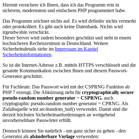
Hiermit versichere ich Ihnen, dass ich das Programm rein in
sicherem, modernstem und einfachem PHP programmiert habe.
Das Programm zeichnet nichts auf. Es wird definitiv nichts vermerkt
oder protokolliert. Es gibt auch keine Datenbank. Nichts wird
irgendwohin verschickt.
Dieser Server wird zudem besonders geschützt und steht in einem
hochsicheren Rechenzentrum in Deutschland. Weitere
Sicherheitsdetails siehe im
Impressum im Kapitel
Sicherheitsinformationen
.
So ist die Internet-Adresse z.B. mittels HTTP
S
verschlüsselt und die
gesamte Kommunikation zwischen Ihnen und diesem Passwort-
Generator geschützt.
Für Fachleute: Das Passwort wird mit der CSPRNG Funktion ab
PHP 7 erzeugt. Die Abkürzung steht für
cryptographically secure
pseudo-random number generator
=
CSPRNG
, auch
cryptographic pseudo-random number generator = CPRNG. Als
Zufallsquelle wird arc4random_buf() verwendet. Damit sind die
derzeit höchsten Sicherheitsanforderungen an weitgehend
unvorhersehbare Passwörter erfüllt.
Dennoch können Sie natürlich - um ganz sicher zu gehen - den
Generator als
abänderbare Vorlage
verwenden: