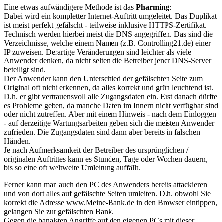
Eine etwas aufwändigere Methode ist das
Pharming
:
Dabei wird ein kompletter Internet-Auftritt umgeleitet. Das Duplikat
ist meist perfekt gefälscht - teilweise inklusive HTTPS-Zertifikat.
Technisch werden hierbei meist die DNS angegriffen. Das sind die
Verzeichnisse, welche einem Namen (z.B. Controlling21.de) einer
IP zuweisen. Derartige Veränderungen sind leichter als viele
Anwender denken, da nicht selten die Betreiber jener DNS-Server
beteiligt sind.
Der Anwender kann den Unterschied der gefälschten Seite zum
Original oft nicht erkennen, da alles korrekt und grün leuchtend ist.
D.h. er gibt vertrauensvoll alle Zugangsdaten ein. Erst danach dürfte
es Probleme geben, da manche Daten im Innern nicht verfügbar sind
oder nicht zutreffen. Aber mit einem Hinweis - nach dem Einloggen
- auf derzeitige Wartungsarbeiten geben sich die meisten Anwender
zufrieden. Die Zugangsdaten sind dann aber bereits in falschen
Händen.
Je nach Aufmerksamkeit der Betreiber des ursprünglichen /
originalen Auftrittes kann es Stunden, Tage oder Wochen dauern,
bis so eine oft weltweite Umleitung auffällt.
Ferner kann man auch den PC des Anwenders bereits attackieren
und von dort alles auf gefälschte Seiten umleiten. D.h. obwohl Sie
korrekt die Adresse www.Meine-Bank.de in den Browser eintippen,
gelangen Sie zur gefälschten Bank.
Gegen die banalsten Angriffe auf den eigenen PCs mit dieser