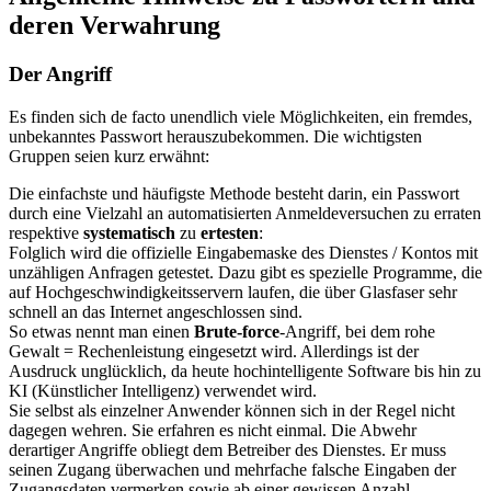
deren Verwahrung
Der Angriff
Es finden sich de facto unendlich viele Möglichkeiten, ein fremdes,
unbekanntes Passwort herauszubekommen. Die wichtigsten
Gruppen seien kurz erwähnt:
Die einfachste und häufigste Methode besteht darin, ein Passwort
durch eine Vielzahl an automatisierten Anmeldeversuchen zu erraten
respektive
systematisch
zu
ertesten
:
Folglich wird die offizielle Eingabemaske des Dienstes / Kontos mit
unzähligen Anfragen getestet. Dazu gibt es spezielle Programme, die
auf Hochgeschwindig­keitsservern laufen, die über Glasfaser sehr
schnell an das Internet angeschlossen sind.
So etwas nennt man einen
Brute-force
-Angriff, bei dem rohe
Gewalt = Rechenleistung eingesetzt wird. Allerdings ist der
Ausdruck unglücklich, da heute hochintelligente Software bis hin zu
KI (Künstlicher Intelligenz) verwendet wird.
Sie selbst als einzelner Anwender können sich in der Regel nicht
dagegen wehren. Sie erfahren es nicht einmal. Die Abwehr
derartiger Angriffe obliegt dem Betreiber des Dienstes. Er muss
seinen Zugang überwachen und mehrfache falsche Eingaben der
Zugangsdaten vermerken sowie ab einer gewissen Anzahl