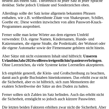
besteht aus einem Satz. Theoretisch ist jeder Satz in jeder Sprache
denkbar. Siehe jedoch Umlaute und Sonderzeichen oben.
Allerdings sollte der Satz keine allgemein bekannten Phrasen
enthalten, wie z.B. weltberühmte Zitate von Shakespeare, Schiller,
Goethe etc. Diese werden inzwischen von allen Passwort-Knack-
Programmen ausprobiert.
Ferner sollte man keine Wörter aus dem eigenen Umfeld
verwenden: D.h. eigene Namen, Kindernamen, Hunde- und
Katzennamen, die eigene Straße, die Postleitzahl, der Wohnort oder
die eigene Automarke sowie der Firmenname gehören nicht hinein.
Aber Sätze mit nicht existentem Inhalt sind hilfreich:
Unseren
Urlaub
im
Jahr
2024
wollten
wir
eigentlich
in
Spanien
verbringen
.
Ohne Leerzeichen, da viele Systeme keine Leerstellen akzeptieren.
Ich empfehle generell, die Klein- und Großschreibung zu beachten,
damit auch große Buchstaben hineinkommen. Das erhöht zwar nicht
die Sicherheit, aber es ist hilfreich, sich zum Memorieren der
exakten Schreibweise der Sätze an den Duden zu halten.
Ferner sollten sich Zahlen im Satz befinden. Auch das erhöht nicht
die Sicherheit, ermöglicht so jedoch auch kürzere Passwörter.
Die letzten beiden Faktoren erhöhen zwar nicht die Sicherheit. Aber