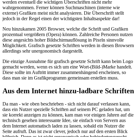
werden eventuell die wichtigen Überschriften nicht mehr
wahrgenommen. Ferner können Suchmaschinen (interne wie
externe) Grafiken meist nicht analysieren. Die Überschrift stellt
jedoch in der Regel einen der wichtigsten Inhaltsaspekte dar!
Neu hinzukamen 2005 Browser, welche die Schrift und Grafiken
prozentual vergrößern (Opera) können. Zahlreiche Personen nutzen
diese angesichts hoher Bildschirmauflösung in Pixeln sinnvolle
Möglichkeit. Grafisch gesetzte Schriften werden in diesen Browsern
allerdings sehr unergonomisch dargestellt.
Die einzige Ausnahme für grafisch gesetzte Schrift kann beim Logo
gemacht werden, wenn es sich um eine Wort-(Bild-)Marke handelt.
Diese sollte im Auftritt immer zusammenhängend erscheinen, so
dass man sie im Grafikprogramm gemeinsam erstellen muss.
Aus dem Internet hinzu-ladbare Schriften
Da man - wie oben beschrieben - sich nicht darauf verlassen kann,
dass ein Nutzer spezielle Schriften auf seinem PC geladen hat, um
sie korrekt anzeigen zu können, kam man vor einigen Jahren auf die
technisch gesehen interessante Idee, sie einfach von Servern aus
dem Internet automatisch laden zu lassen, sobald ein Nutzer die
Seite aufruft. Das ist zwar clever, jedoch nur auf den ersten Blick
hilfreich. Denn es ist nicht ergonomisch oder behindertengerecht.