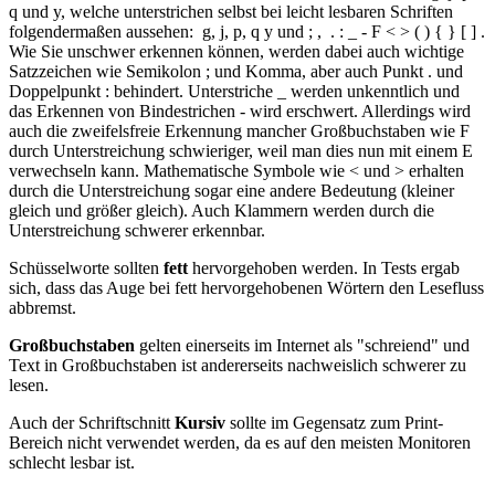
q und y, welche unterstrichen selbst bei leicht lesbaren Schriften
folgendermaßen aussehen:
g, j, p, q y und ; , . : _ - F < > ( ) { } [ ]
.
Wie Sie unschwer erkennen können, werden dabei auch wichtige
Satzzeichen wie Semikolon ; und Komma, aber auch Punkt . und
Doppelpunkt : behindert. Unterstriche _ werden unkenntlich und
das Erkennen von Bindestrichen - wird erschwert. Allerdings wird
auch die zweifelsfreie Erkennung mancher Großbuchstaben wie F
durch Unterstreichung schwieriger, weil man dies nun mit einem E
verwechseln kann. Mathematische Symbole wie < und > erhalten
durch die Unterstreichung sogar eine andere Bedeutung (kleiner
gleich und größer gleich). Auch Klammern werden durch die
Unterstreichung schwerer erkennbar.
Schüsselworte sollten
fett
hervorgehoben werden. In Tests ergab
sich, dass das Auge bei fett hervorgehobenen Wörtern den Lesefluss
abbremst.
Großbuchstaben
gelten einerseits im Internet als "schreiend" und
Text in Großbuchstaben ist andererseits nachweislich schwerer zu
lesen.
Auch der Schriftschnitt
Kursiv
sollte im Gegensatz zum Print-
Bereich nicht verwendet werden, da es auf den meisten Monitoren
schlecht lesbar ist.