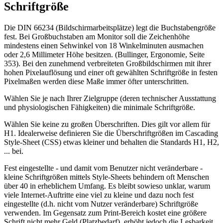
Schriftgröße
Die DIN 66234 (Bildschirmarbeitsplätze) legt die Buchstabengröße
fest. Bei Großbuchstaben am Monitor soll die Zeichenhöhe
mindestens einen Sehwinkel von 18 Winkelminuten ausmachen
oder 2,6 Millimeter Höhe besitzen. (Bullinger, Ergonomie, Seite
353). Bei den zunehmend verbreiteten Großbildschirmen mit ihrer
hohen Pixelauflösung und einer oft gewählten Schriftgröße in festen
Pixelmaßen werden diese Maße immer öfter unterschritten.
Wählen Sie je nach Ihrer Zielgruppe (deren technischer Ausstattung
und physiologischen Fähigkeiten) die minimale Schriftgröße.
Wählen Sie keine zu großen Überschriften. Dies gilt vor allem für
H1. Idealerweise definieren Sie die Überschriftgrößen im Cascading
Style-Sheet (CSS) etwas kleiner und behalten die Standards H1, H2,
... bei.
Fest eingestellte - und damit vom Benutzer nicht veränderbare -
kleine Schriftgrößen mittels Style-Sheets behindern oft Menschen
über 40 in erheblichem Umfang. Es bleibt sowieso unklar, warum
viele Internet-Auftritte eine viel zu kleine und dazu noch fest
eingestellte (d.h. nicht vom Nutzer veränderbare) Schriftgröße
verwenden. Im Gegensatz zum Print-Bereich kostet eine größere
Schrift nicht mehr Geld (Platzbedarf), erhöht jedoch die Lesbarkeit.