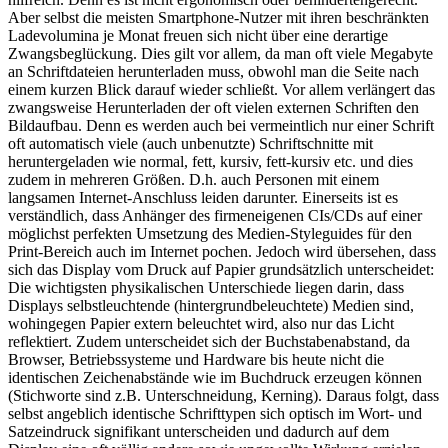
Aber selbst die meisten Smartphone-Nutzer mit ihren beschränkten
Ladevolumina je Monat freuen sich nicht über eine derartige
Zwangsbeglückung. Dies gilt vor allem, da man oft viele Megabyte
an Schriftdateien herunterladen muss, obwohl man die Seite nach
einem kurzen Blick darauf wieder schließt. Vor allem verlängert das
zwangsweise Herunterladen der oft vielen externen Schriften den
Bildaufbau. Denn es werden auch bei vermeintlich nur einer Schrift
oft automatisch viele (auch unbenutzte) Schriftschnitte mit
heruntergeladen wie normal, fett, kursiv, fett-kursiv etc. und dies
zudem in mehreren Größen. D.h. auch Personen mit einem
langsamen Internet-Anschluss leiden darunter. Einerseits ist es
verständlich, dass Anhänger des firmeneigenen CIs/CDs auf einer
möglichst perfekten Umsetzung des Medien-Styleguides für den
Print-Bereich auch im Internet pochen. Jedoch wird übersehen, dass
sich das Display vom Druck auf Papier grundsätzlich unterscheidet:
Die wichtigsten physikalischen Unterschiede liegen darin, dass
Displays selbstleuchtende (hintergrundbeleuchtete) Medien sind,
wohingegen Papier extern beleuchtet wird, also nur das Licht
reflektiert. Zudem unterscheidet sich der Buchstabenabstand, da
Browser, Betriebssysteme und Hardware bis heute nicht die
identischen Zeichenabstände wie im Buchdruck erzeugen können
(Stichworte sind z.B. Unterschneidung, Kerning). Daraus folgt, dass
selbst angeblich identische Schrifttypen sich optisch im Wort- und
Satzeindruck signifikant unterscheiden und dadurch auf dem