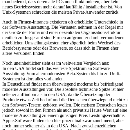
man bedenkt, dass deren alte PCs noch funktionieren, aber kein
neues Betriebssystem mehr darauf lauffähig / installierbar ist. Von
Unix-Systemen schrecken die meisten Privat-Anwender zurück.
Auch in Firmen-Intranets existieren oft erhebliche Unterschiede in
der Software-Ausstattung. Die Varianten nehmen in der Regel mit
der Größe der Firma und einer dezentralen Organisationsstruktur
deutlich zu. Insgesamt sind Firmen aufgrund er damit verbundenen
erheblichen Umstellungskosten eher zögerlich beim Wechsel des
Betriebssystems oder des Browsers, so dass sich in Firmen eher
ältere Versionen finden.
Noch uneinheitlicher sieht es im weltweiten Vergleich aus:
In den USA findet sich das weiteste Spektrum an Software-
Ausstattung: Vom allermodernsten Beta-System bis hin zu Uralt-
Systemen ist dort alles vorhanden.
In Deutschland findet man überwiegend moderne bis befriedigend
moderne Ausstattungen vor. Die absolute technische Spitze ist hier
seltener auffindbar als in den USA, da die Übersetzung der
Produkte etwas Zeit bedarf und die Deutschen überwiegend nicht zu
den Software-Testern gehören wollen. Die meisten Deutschen legen
jedoch sowohl in den Firmen als auch privat zu Hause Wert auf eine
moderne Ausstattung zu einem günstigen Preis-Leistungsverhältnis.
Apple-Software finden sich hier prozentual zwar zunehmend, aber
noch immer seltener als in den USA. Nach zwischenzeitlichen