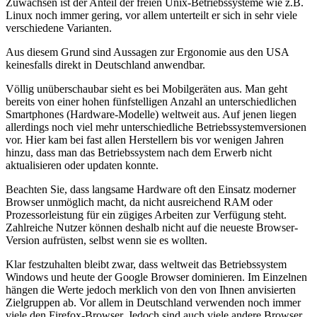
Zuwächsen ist der Anteil der freien Unix-Betriebssysteme wie z.B.
Linux noch immer gering, vor allem unterteilt er sich in sehr viele
verschiedene Varianten.
Aus diesem Grund sind Aussagen zur Ergonomie aus den USA
keinesfalls direkt in Deutschland anwendbar.
Völlig unüberschaubar sieht es bei Mobilgeräten aus. Man geht
bereits von einer hohen fünfstelligen Anzahl an unterschiedlichen
Smartphones (Hardware-Modelle) weltweit aus. Auf jenen liegen
allerdings noch viel mehr unterschiedliche Betriebssystemversionen
vor. Hier kam bei fast allen Herstellern bis vor wenigen Jahren
hinzu, dass man das Betriebssystem nach dem Erwerb nicht
aktualisieren oder updaten konnte.
Beachten Sie, dass langsame Hardware oft den Einsatz moderner
Browser unmöglich macht, da nicht ausreichend RAM oder
Prozessorleistung für ein zügiges Arbeiten zur Verfügung steht.
Zahlreiche Nutzer können deshalb nicht auf die neueste Browser-
Version aufrüsten, selbst wenn sie es wollten.
Klar festzuhalten bleibt zwar, dass weltweit das Betriebssystem
Windows und heute der Google Browser dominieren. Im Einzelnen
hängen die Werte jedoch merklich von den von Ihnen anvisierten
Zielgruppen ab. Vor allem in Deutschland verwenden noch immer
viele den Firefox-Browser. Jedoch sind auch viele andere Browser